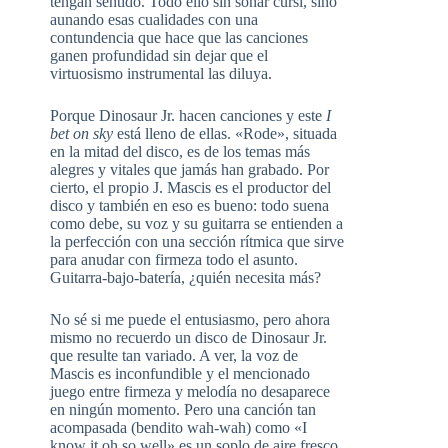
tengan sentido. Todo ello sin sonar cursi, sino
aunando esas cualidades con una
contundencia que hace que las canciones
ganen profundidad sin dejar que el
virtuosismo instrumental las diluya.
Porque Dinosaur Jr. hacen canciones y este
I
bet on sky
está lleno de ellas. «Rode», situada
en la mitad del disco, es de los temas más
alegres y vitales que jamás han grabado. Por
cierto, el propio J. Mascis es el productor del
disco y también en eso es bueno: todo suena
como debe, su voz y su guitarra se entienden a
la perfección con una sección rítmica que sirve
para anudar con firmeza todo el asunto.
Guitarra-bajo-batería, ¿quién necesita más?
No sé si me puede el entusiasmo, pero ahora
mismo no recuerdo un disco de Dinosaur Jr.
que resulte tan variado. A ver, la voz de
Mascis es inconfundible y el mencionado
juego entre firmeza y melodía no desaparece
en ningún momento. Pero una canción tan
acompasada (bendito wah-wah) como «I
know it oh so well» es un soplo de aire fresco.