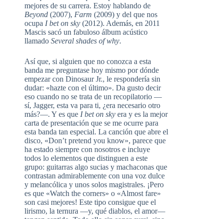
mejores de su carrera. Estoy hablando de
Beyond
(2007),
Farm
(2009) y del que nos
ocupa
I bet on sky
(2012). Además, en 2011
Mascis sacó un fabuloso álbum acústico
llamado
Several shades of why
.
Así que, si alguien que no conozca a esta
banda me preguntase hoy mismo por dónde
empezar con Dinosaur Jr., le respondería sin
dudar: «hazte con el último». Da gusto decir
eso cuando no se trata de un recopilatorio —
sí, Jagger, esta va para ti, ¿era necesario otro
más?—. Y es que
I bet on sky
era y es la mejor
carta de presentación que se me ocurre para
esta banda tan especial. La canción que abre el
disco, «Don’t pretend you know», parece que
ha estado siempre con nosotros e incluye
todos lo elementos que distinguen a este
grupo: guitarras algo sucias y machaconas que
contrastan admirablemente con una voz dulce
y melancólica y unos solos magistrales. ¡Pero
es que «Watch the corners» o «Almost fare»
son casi mejores! Este tipo consigue que el
lirismo, la ternura —y, qué diablos, el amor—