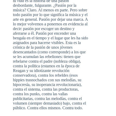
tu vida
es la historia de una pasión
desbordante, fulgurante. ¿Pasión por la
música? Claro. Al menos en parte. Pero sobre
todo pasión por lo que significa la música y el
arte en general. Pasión por dejar una marca. A
lo mejor volvemos a ponernos en evidencia al
decir: pasión por escoger un destino y
aferrarse a él. Pasión por encender una
bengala en el tiempo y el lugar que les ha sido
asignados para hacerse visibles. Esta es la
crónica de la pasión de unos jóvenes
desencantados (como corresponde) a los que
se les acumulan las rebeliones: tienen que
rebelarse contra el padre (nobleza obliga),
contra la política (estamos en la época de
Reagan y su idiotizante revolución
conservadora), contra los rebeldes (esos
hippies trasnochados con sus melodías, su
hipocresía, su inoperancia revolucionaria),
contra el sistema, contra las productoras,
contra los punks, contra las vallas
publicitarias, contra las melodías, contra el
volumen (siempre demasiado) bajo, contra el
público. Contra ellos mismos. Contra todo.