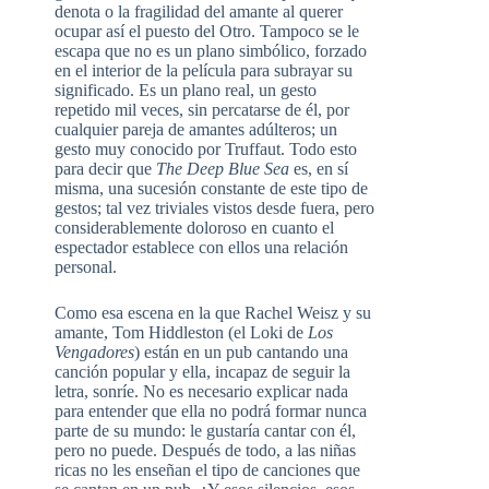
denota o la fragilidad del amante al querer
ocupar así el puesto del Otro. Tampoco se le
escapa que no es un plano simbólico, forzado
en el interior de la película para subrayar su
significado. Es un plano real, un gesto
repetido mil veces, sin percatarse de él, por
cualquier pareja de amantes adúlteros; un
gesto muy conocido por Truffaut. Todo esto
para decir que
The Deep Blue Sea
es, en sí
misma, una sucesión constante de este tipo de
gestos; tal vez triviales vistos desde fuera, pero
considerablemente doloroso en cuanto el
espectador establece con ellos una relación
personal.
Como esa escena en la que Rachel Weisz y su
amante, Tom Hiddleston (el Loki de
Los
Vengadores
) están en un pub cantando una
canción popular y ella, incapaz de seguir la
letra, sonríe. No es necesario explicar nada
para entender que ella no podrá formar nunca
parte de su mundo: le gustaría cantar con él,
pero no puede. Después de todo, a las niñas
ricas no les enseñan el tipo de canciones que