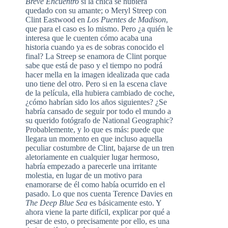
Breve Encuentro
si la chica se hubiera
quedado con su amante; o Meryl Streep con
Clint Eastwood en
Los Puentes de Madison
,
que para el caso es lo mismo. Pero ¿a quién le
interesa que le cuenten cómo acaba una
historia cuando ya es de sobras conocido el
final? La Streep se enamora de Clint porque
sabe que está de paso y el tiempo no podrá
hacer mella en la imagen idealizada que cada
uno tiene del otro. Pero si en la escena clave
de la película, ella hubiera cambiado de coche,
¿cómo habrían sido los años siguientes? ¿Se
habría cansado de seguir por todo el mundo a
su querido fotógrafo de National Geographic?
Probablemente, y lo que es más: puede que
llegara un momento en que incluso aquella
peculiar costumbre de Clint, bajarse de un tren
aletoriamente en cualquier lugar hermoso,
habría empezado a parecerle una irritante
molestia, en lugar de un motivo para
enamorarse de él como había ocurrido en el
pasado. Lo que nos cuenta Terence Davies en
The Deep Blue Sea
es básicamente esto. Y
ahora viene la parte difícil, explicar por qué a
pesar de esto, o precisamente por ello, es una