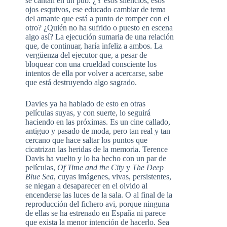
se cantan en un pub. ¿Y esos silencios, esos
ojos esquivos, ese educado cambiar de tema
del amante que está a punto de romper con el
otro? ¿Quién no ha sufrido o puesto en escena
algo así? La ejecución sumaria de una relación
que, de continuar, haría infeliz a ambos. La
vergüenza del ejecutor que, a pesar de
bloquear con una crueldad consciente los
intentos de ella por volver a acercarse, sabe
que está destruyendo algo sagrado.
Davies ya ha hablado de esto en otras
películas suyas, y con suerte, lo seguirá
haciendo en las próximas. Es un cine callado,
antiguo y pasado de moda, pero tan real y tan
cercano que hace saltar los puntos que
cicatrizan las heridas de la memoria. Terence
Davis ha vuelto y lo ha hecho con un par de
películas,
Of Time and the City
y
The Deep
Blue Sea
, cuyas imágenes, vivas, persistentes,
se niegan a desaparecer en el olvido al
encenderse las luces de la sala. O al final de la
reproducción del fichero avi, porque ninguna
de ellas se ha estrenado en España ni parece
que exista la menor intención de hacerlo. Sea