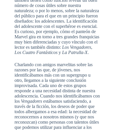
también tienen como función revelar un buen
número de cosas útiles sobre nuestra
naturaleza; o por lo menos, sobre la naturaleza
del público para el que en un principio fueron
diseñados: los adolescentes. La identificación
del adolescente con el superhéroe es esencial.
Es curioso, por ejemplo, cómo el panteón de
Marvel gira en torno a tres grandes franquicias
muy bien diferenciadas y cuyo vínculo con el
lector es también distinto:
Los Vengadores
,
Los Cuatro Fantásticos
y
La Patrulla-X
.
Charlando con amigos marvelitas sobre las
razones por las que, de jóvenes, nos
identificábamos más con un supergrupo u
otro, llegamos a la siguiente conclusión
improvisada. Cada uno de estos grupos
responde a una necesidad distinta de nuestra
adolescencia. Cuando nos identificábamos con
los
Vengadores
estábamos satisfaciendo, a
través de la ficción, los deseos de poder que
todos albergamos a esa edad: la necesidad de
reconocernos a nosotros mismos (y que nos
reconozcan) como personas con talentos útiles
que podemos utilizar para influenciar a los