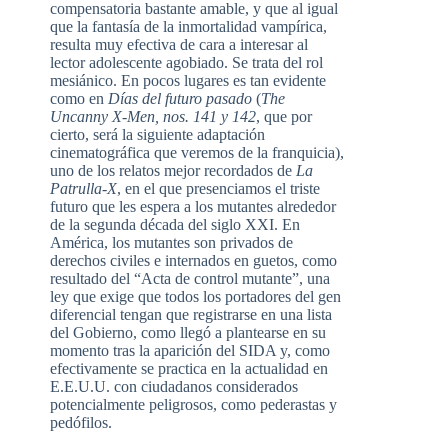
compensatoria bastante amable, y que al igual
que la fantasía de la inmortalidad vampírica,
resulta muy efectiva de cara a interesar al
lector adolescente agobiado. Se trata del rol
mesiánico. En pocos lugares es tan evidente
como en
Días del futuro pasado
(
The
Uncanny X-Men, nos. 141 y 142
, que por
cierto, será la siguiente adaptación
cinematográfica que veremos de la franquicia),
uno de los relatos mejor recordados de
La
Patrulla-X
, en el que presenciamos el triste
futuro que les espera a los mutantes alrededor
de la segunda década del siglo XXI. En
América, los mutantes son privados de
derechos civiles e internados en guetos, como
resultado del “Acta de control mutante”, una
ley que exige que todos los portadores del gen
diferencial tengan que registrarse en una lista
del Gobierno, como llegó a plantearse en su
momento tras la aparición del SIDA y, como
efectivamente se practica en la actualidad en
E.E.U.U. con ciudadanos considerados
potencialmente peligrosos, como pederastas y
pedófilos.