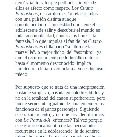
demás, tanto si lo que pedimos a través de
ellos es afecto como respeto.
Los Cuatro
Fantásticos
, en cambio, están relacionados
con una pulsión distinta aunque
complementaria: la necesidad que tiene el
adolescente de salir y descubrir el mundo en
toda su complejidad, dando alas libres a la
fantasía. Lo que impulsa al fan de los
Cuatro
Fantásticos
es el llamado “sentido de la
maravilla”, o mejor dicho, del “asombro”, ya
que el reconocimiento de lo insólito o de lo
hasta el momento desconocido, implica
también un cierta reverencia o a veces incluso
miedo.
Por supuesto que se trata de una interpretación
bastante simplista, basada en solo tres títulos y
no en la totalidad del canon superheroico, pero
puede sernos útil igualmente para entender las
funciones de algunos personajes. Siguiendo
este razonamiento, ¿por qué nos identificamos
con
La Patrulla-X
, entonces? Tal vez porque
este grupo encarna otra de las necesidades
recurrentes en la adolescencia: la de sentirse
diferente, especial y valioso, simplemente por