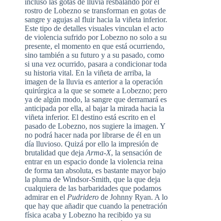
incluso las gotas de lluvia resbalando por el
rostro de Lobezno se transforman en gotas de
sangre y agujas al fluir hacia la viñeta inferior.
Este tipo de detalles visuales vinculan el acto
de violencia sufrido por Lobezno no solo a su
presente, el momento en que está ocurriendo,
sino también a su futuro y a su pasado, como
si una vez ocurrido, pasara a condicionar toda
su historia vital. En la viñeta de arriba, la
imagen de la lluvia es anterior a la operación
quirúrgica a la que se somete a Lobezno; pero
ya de algún modo, la sangre que derramará es
anticipada por ella, al bajar la mirada hacia la
viñeta inferior. El destino está escrito en el
pasado de Lobezno, nos sugiere la imagen. Y
no podrá hacer nada por librarse de él en un
día lluvioso. Quizá por ello la impresión de
brutalidad que deja
Arma-X
, la sensación de
entrar en un espacio donde la violencia reina
de forma tan absoluta, es bastante mayor bajo
la pluma de Windsor-Smith, que la que deja
cualquiera de las barbaridades que podamos
admirar en el
Pudridero
de Johnny Ryan. A lo
que hay que añadir que cuando la penetración
física acaba y Lobezno ha recibido ya su