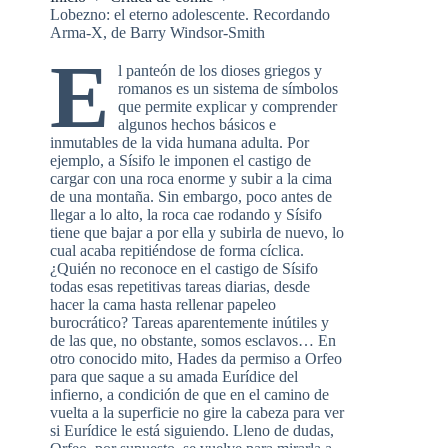
Lobezno: el eterno adolescente. Recordando
Arma-X, de Barry Windsor-Smith
E
l panteón de los dioses griegos y
romanos es un sistema de símbolos
que permite explicar y comprender
algunos hechos básicos e
inmutables de la vida humana adulta. Por
ejemplo, a Sísifo le imponen el castigo de
cargar con una roca enorme y subir a la cima
de una montaña. Sin embargo, poco antes de
llegar a lo alto, la roca cae rodando y Sísifo
tiene que bajar a por ella y subirla de nuevo, lo
cual acaba repitiéndose de forma cíclica.
¿Quién no reconoce en el castigo de Sísifo
todas esas repetitivas tareas diarias, desde
hacer la cama hasta rellenar papeleo
burocrático? Tareas aparentemente inútiles y
de las que, no obstante, somos esclavos… En
otro conocido mito, Hades da permiso a Orfeo
para que saque a su amada Eurídice del
infierno, a condición de que en el camino de
vuelta a la superficie no gire la cabeza para ver
si Eurídice le está siguiendo. Lleno de dudas,