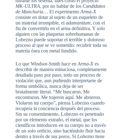
durante los sesenta, tales como el proyecto
MK-ULTRA
, por no hablar de los
Candidatos
de Manchuria
… El experimento
Arma-X
consiste en dotar al sujeto de un esqueleto de
un material irrompible, el
adamantium
, con el
fin de convertirlo en el arma definitiva. Y solo
alguien con las plaquetas sobrehumanas de
Lobezno puede soportar el terrible y doloroso
proceso al que se ve sometido: recubrir toda su
materia ósea con metal fundido.
Lo que Windsor-Smith hace en
Arma-X
es
describir de manera minuciosa, completamente
detallada paso por paso, todo un proceso de
violación que, aun pudiendo interpretarse de
forma simbólica, nunca deja de ser
brutalmente literal. “Me buscaron. Me
encontraron. Me trajeron aquí. Me abrieron.
Violaron mi cuerpo”, piensa Lobezno cuando
recupera la conciencia después del proceso.
Sin su consentimiento, Lobezno es penetrado
por un elemento extraño, el metal, que los
científicos introducen en su cuerpo no a través
de un solo orificio, sino haciéndolo fluir hacia
dentro a través de sus poros. Si
Lobezno
tiene