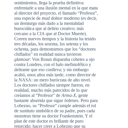
sentimientos, llega la prueba definitiva:
enfrentarle a una ilusión mental en la que mata
al director del proyecto, el llamado “Profesor”,
una especie de
mad doktor
moderno (es decir,
un demiurgo más dado a la mentalidad
burocrática que al delirio creativo; más
cercano a la CIA que al Doctor Muerte).
Corren nuevos tiempos y la historia ha tenido
tres décadas, los sesenta, los setenta y los
ochenta, para demostrarnos que los “doctores
chiflados” en realidad nunca tuvieron
glamour
: Von Braun disparaba cohetes a ojo
contra Londres, con el halo mefistofélico y
delirante que eso conlleva; y sin embargo
acabó, unos años más tarde, como director de
la NASA: un mero burócrata de alto nivel.
Los doctores chiflados siempre fueron, en
realidad, mucho más parecidos de lo que
creíamos al “Profesor” de
Arma-X
, gente
bastante aburrida que sigue órdenes. Pero para
Lobezno, su “Profesor” cumple además el rol
de sustituto simbólico de su padre, pues cada
monstruo tiene su doctor Frankenstein. Y el
plan de este doctor es brillante de puro
retorcido: hacer creer a Lobezno que su