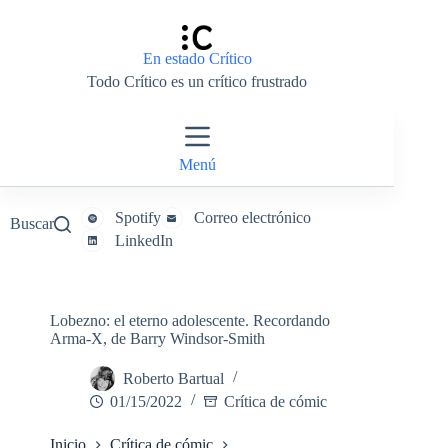
Saltar
al
contenido
En estado Crítico
Todo Crítico es un crítico frustrado
Menú
Spotify
Correo electrónico
Buscar
LinkedIn
Lobezno: el eterno adolescente. Recordando
Arma-X, de Barry Windsor-Smith
Roberto Bartual
01/15/2022
Crítica de cómic
Inicio
Crítica de cómic