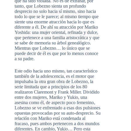
que ha sido violada. No es de extrañar, por
tanto, que Lobezno sienta un profundo
desprecio no solo hacia sí mismo, sino hacia
todo lo que se le parece; al mismo tiempo que
siente una enorme atracción hacia lo que es
diferente a él. De ahí su atracción por Mariko
Yoshida: una mujer oriental, refinada y dulce,
que pertenece a una familia aristocrática y que
se sabe de memoria su árbol genealógico.
Mientras que Lobezno… lo único que se
puede decir de él es que por lo menos conoce
a su padre.
Este odio hacia uno mismo, tan característico
también de la adolescencia, es el motor que
impulsaba la otra gran obra de Lobezno, la
serie limitada que a principios de los 80
realizaron Claremont y Frank Miller. Dividido
entre dos mujeres, Mariko y Yukio, una
asesina como él, de aspecto poco femenino,
Lobezno se ve enfrentado a esas dos pulsiones
opuestas provocadas por su auto-desprecio. Su
relación con Mariko está condenada al
fracaso, pues ambos pertenecen a dos mundos
diferentes. En cambio, Yukio… Pero esta