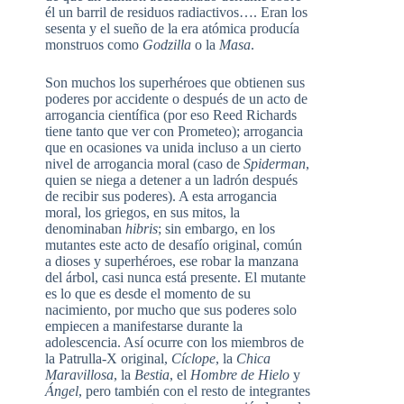
él un barril de residuos radiactivos…. Eran los
sesenta y el sueño de la era atómica producía
monstruos como
Godzilla
o la
Masa
.
Son muchos los superhéroes que obtienen sus
poderes por accidente o después de un acto de
arrogancia científica (por eso Reed Richards
tiene tanto que ver con Prometeo); arrogancia
que en ocasiones va unida incluso a un cierto
nivel de arrogancia moral (caso de
Spiderman
,
quien se niega a detener a un ladrón después
de recibir sus poderes). A esta arrogancia
moral, los griegos, en sus mitos, la
denominaban
hibris
; sin embargo, en los
mutantes este acto de desafío original, común
a dioses y superhéroes, ese robar la manzana
del árbol, casi nunca está presente. El mutante
es lo que es desde el momento de su
nacimiento, por mucho que sus poderes solo
empiecen a manifestarse durante la
adolescencia. Así ocurre con los miembros de
la Patrulla-X original,
Cíclope
, la
Chica
Maravillosa
, la
Bestia
, el
Hombre de Hielo
y
Ángel
, pero también con el resto de integrantes