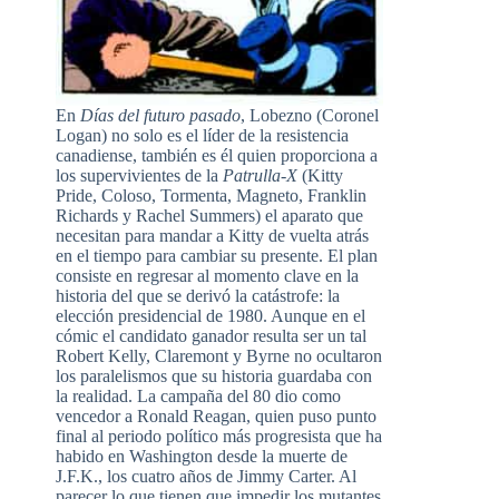
En
Días del futuro pasado
, Lobezno (Coronel
Logan) no solo es el líder de la resistencia
canadiense, también es él quien proporciona a
los supervivientes de la
Patrulla-X
(Kitty
Pride, Coloso, Tormenta, Magneto, Franklin
Richards y Rachel Summers) el aparato que
necesitan para mandar a Kitty de vuelta atrás
en el tiempo para cambiar su presente. El plan
consiste en regresar al momento clave en la
historia del que se derivó la catástrofe: la
elección presidencial de 1980. Aunque en el
cómic el candidato ganador resulta ser un tal
Robert Kelly, Claremont y Byrne no ocultaron
los paralelismos que su historia guardaba con
la realidad. La campaña del 80 dio como
vencedor a Ronald Reagan, quien puso punto
final al periodo político más progresista que ha
habido en Washington desde la muerte de
J.F.K., los cuatro años de Jimmy Carter. Al
parecer lo que tienen que impedir los mutantes