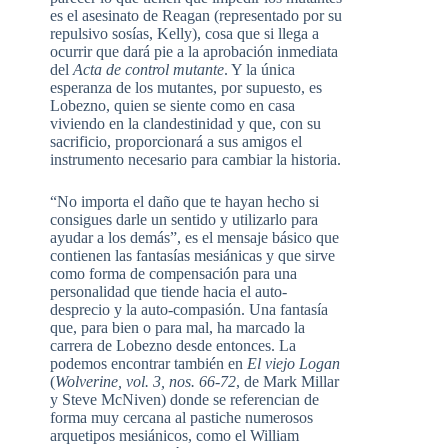
es el asesinato de Reagan (representado por su
repulsivo sosías, Kelly), cosa que si llega a
ocurrir que dará pie a la aprobación inmediata
del
Acta de control mutante
. Y la única
esperanza de los mutantes, por supuesto, es
Lobezno, quien se siente como en casa
viviendo en la clandestinidad y que, con su
sacrificio, proporcionará a sus amigos el
instrumento necesario para cambiar la historia.
“No importa el daño que te hayan hecho si
consigues darle un sentido y utilizarlo para
ayudar a los demás”, es el mensaje básico que
contienen las fantasías mesiánicas y que sirve
como forma de compensación para una
personalidad que tiende hacia el auto-
desprecio y la auto-compasión. Una fantasía
que, para bien o para mal, ha marcado la
carrera de Lobezno desde entonces. La
podemos encontrar también en
El viejo Logan
(
Wolverine, vol. 3, nos. 66-72
, de Mark Millar
y Steve McNiven) donde se referencian de
forma muy cercana al pastiche numerosos
arquetipos mesiánicos, como el William