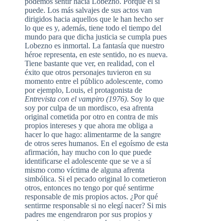
podemos sentir hacia Lobezno. Porque él sí
puede. Los más salvajes de sus actos van
dirigidos hacia aquellos que le han hecho ser
lo que es y, además, tiene todo el tiempo del
mundo para que dicha justicia se cumpla pues
Lobezno es inmortal. La fantasía que nuestro
héroe representa, en este sentido, no es nueva.
Tiene bastante que ver, en realidad, con el
éxito que otros personajes tuvieron en su
momento entre el público adolescente, como
por ejemplo, Louis, el protagonista de
Entrevista con el vampiro (1976)
. Soy lo que
soy por culpa de un mordisco, esa afrenta
original cometida por otro en contra de mis
propios intereses y que ahora me obliga a
hacer lo que hago: alimentarme de la sangre
de otros seres humanos. En el egoísmo de esta
afirmación, hay mucho con lo que puede
identificarse el adolescente que se ve a sí
mismo como víctima de alguna afrenta
simbólica. Si el pecado original lo cometieron
otros, entonces no tengo por qué sentirme
responsable de mis propios actos. ¿Por qué
sentirme responsable si no elegí nacer? Si mis
padres me engendraron por sus propios y