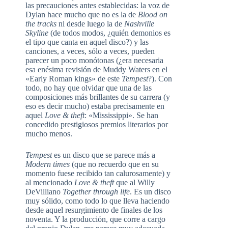
las precauciones antes establecidas: la voz de
Dylan hace mucho que no es la de
Blood on
the tracks
ni desde luego la de
Nashville
Skyline
(de todos modos, ¿quién demonios es
el tipo que canta en aquel disco?) y las
canciones, a veces, sólo a veces, pueden
parecer un poco monótonas (¿era necesaria
esa enésima revisión de Muddy Waters en el
«Early Roman kings» de este
Tempest
?). Con
todo, no hay que olvidar que una de las
composiciones más brillantes de su carrera (y
eso es decir mucho) estaba precisamente en
aquel
Love & theft
: «Mississippi». Se han
concedido prestigiosos premios literarios por
mucho menos.
Tempest
es un disco que se parece más a
Modern times
(que no recuerdo que en su
momento fuese recibido tan calurosamente) y
al mencionado
Love & theft
que al Willy
DeVilliano
Together through life
. Es un disco
muy sólido, como todo lo que lleva haciendo
desde aquel resurgimiento de finales de los
noventa. Y la producción, que corre a cargo