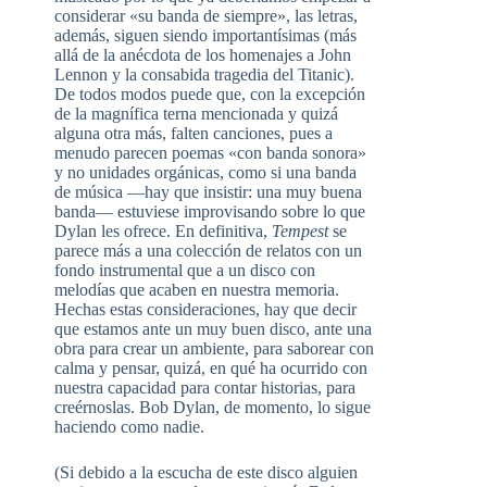
considerar «su banda de siempre», las letras,
además, siguen siendo importantísimas (más
allá de la anécdota de los homenajes a John
Lennon y la consabida tragedia del Titanic).
De todos modos puede que, con la excepción
de la magnífica terna mencionada y quizá
alguna otra más, falten canciones, pues a
menudo parecen poemas «con banda sonora»
y no unidades orgánicas, como si una banda
de música —hay que insistir: una muy buena
banda— estuviese improvisando sobre lo que
Dylan les ofrece. En definitiva,
Tempest
se
parece más a una colección de relatos con un
fondo instrumental que a un disco con
melodías que acaben en nuestra memoria.
Hechas estas consideraciones, hay que decir
que estamos ante un muy buen disco, ante una
obra para crear un ambiente, para saborear con
calma y pensar, quizá, en qué ha ocurrido con
nuestra capacidad para contar historias, para
creérnoslas. Bob Dylan, de momento, lo sigue
haciendo como nadie.
(Si debido a la escucha de este disco alguien