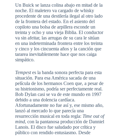
Un Buick se lanza colina abajo en mitad de la
noche. El maletero va cargado de whisky
procedente de una destilería ilegal al otro lado
de la frontera del estado. En el asiento del
copiloto una bolsa de arpillera esconde un
treinta y ocho y una vieja Biblia. El conductor
va sin afeitar, las arrugas de su cara le sitúan
en una indeterminada frontera entre los treinta
y cinco y los cincuenta años y la canción que
tararea inevitablemente hace que nos caiga
simpático.
Tempest
es la banda sonora perfecta para esta
situación. Para esa América sacada de una
película de los hermanos Coen que, a pesar de
su histrionismo, podría ser perfectamente real.
Bob Dylan casi se va de este mundo en 1997
debido a una dolencia cardíaca.
Afortunadamente no fue así y, ese mismo año,
lanzó al mercado lo que parecía una
resurrección musical en toda regla:
Time out of
mind
, con la pantanosa producción de Danniel
Lanois. El disco fue saludado por crítica y
público con rendido entusiasmo. Desde