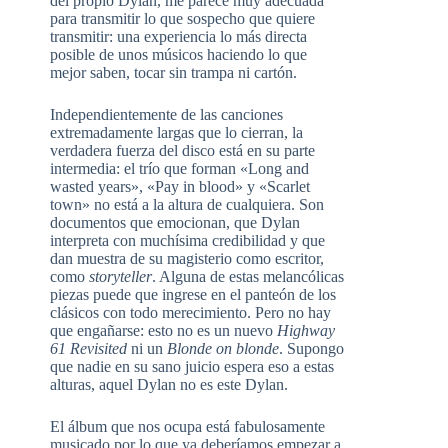
del propio Dylan, me parece muy adecuada
para transmitir lo que sospecho que quiere
transmitir: una experiencia lo más directa
posible de unos músicos haciendo lo que
mejor saben, tocar sin trampa ni cartón.
Independientemente de las canciones
extremadamente largas que lo cierran, la
verdadera fuerza del disco está en su parte
intermedia: el trío que forman «Long and
wasted years», «Pay in blood» y «Scarlet
town» no está a la altura de cualquiera. Son
documentos que emocionan, que Dylan
interpreta con muchísima credibilidad y que
dan muestra de su magisterio como escritor,
como
storyteller
. Alguna de estas melancólicas
piezas puede que ingrese en el panteón de los
clásicos con todo merecimiento. Pero no hay
que engañarse: esto no es un nuevo
Highway
61
Revisited
ni un
Blonde on blonde
. Supongo
que nadie en su sano juicio espera eso a estas
alturas, aquel Dylan no es este Dylan.
El álbum que nos ocupa está fabulosamente
musicado por lo que ya deberíamos empezar a