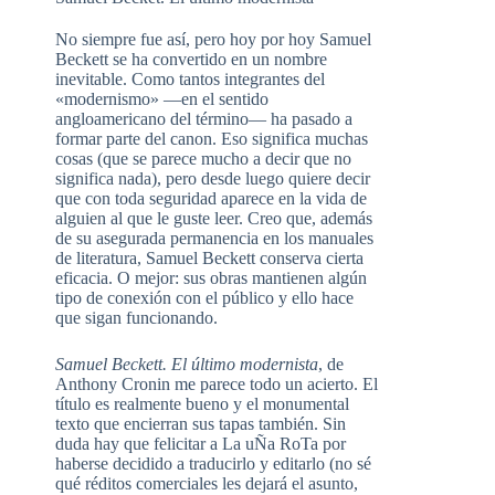
No siempre fue así, pero hoy por hoy Samuel
Beckett se ha convertido en un nombre
inevitable. Como tantos integrantes del
«modernismo» —en el sentido
angloamericano del término— ha pasado a
formar parte del canon. Eso significa muchas
cosas (que se parece mucho a decir que no
significa nada), pero desde luego quiere decir
que con toda seguridad aparece en la vida de
alguien al que le guste leer. Creo que, además
de su asegurada permanencia en los manuales
de literatura, Samuel Beckett conserva cierta
eficacia. O mejor: sus obras mantienen algún
tipo de conexión con el público y ello hace
que sigan funcionando.
Samuel Beckett. El último modernista
, de
Anthony Cronin me parece todo un acierto. El
título es realmente bueno y el monumental
texto que encierran sus tapas también. Sin
duda hay que felicitar a La uÑa RoTa por
haberse decidido a traducirlo y editarlo (no sé
qué réditos comerciales les dejará el asunto,