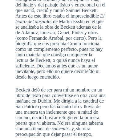
del linaje y del paisaje físico y emocional en el
que nació, creció y murió Samuel Beckett.
Antes de este libro estaba el imprescindible
El
teatro del absurdo
, de Martin Esslin en el que
se analizaba la obra de Beckett además de la
de Adamov, Ionesco, Genet, Pinter y otros
(como Fernando Arrabal, por cierto). Pero la
biografía que nos presenta Cronin funciona
como un complemento perfecto, pues no hay
tanto material que consiga enriquecer la
lectura de Beckett, o quizá nunca haya el
suficiente. Decíamos antes que es un autor
inevitable, pero ello no quiere decir leído ni
desde luego entendido.
Beckett dejó de ser para mí un nombre en un
libro de texto para convertirse en otra cosa una
mañana en Dublín. Me dirigía a la catedral de
San Patricio pero hacía tanto frío y llovía de
una manera tan inclemente que, a mitad de
camino, decidí buscar refugio en la primera
puerta que vi abierta. No era ninguna taberna
sino una tienda de
souvenirs
y, sin otra
preocupación que dejar pasar el tiempo,