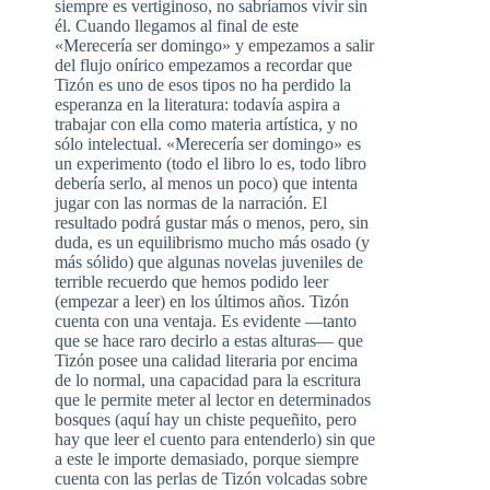
siempre es vertiginoso, no sabríamos vivir sin
él. Cuando llegamos al final de este
«Merecería ser domingo» y empezamos a salir
del flujo onírico empezamos a recordar que
Tizón es uno de esos tipos no ha perdido la
esperanza en la literatura: todavía aspira a
trabajar con ella como materia artística, y no
sólo intelectual. «Merecería ser domingo» es
un experimento (todo el libro lo es, todo libro
debería serlo, al menos un poco) que intenta
jugar con las normas de la narración. El
resultado podrá gustar más o menos, pero, sin
duda, es un equilibrismo mucho más osado (y
más sólido) que algunas novelas juveniles de
terrible recuerdo que hemos podido leer
(empezar a leer) en los últimos años. Tizón
cuenta con una ventaja. Es evidente —tanto
que se hace raro decirlo a estas alturas— que
Tizón posee una calidad literaria por encima
de lo normal, una capacidad para la escritura
que le permite meter al lector en determinados
bosques (aquí hay un chiste pequeñito, pero
hay que leer el cuento para entenderlo) sin que
a este le importe demasiado, porque siempre
cuenta con las perlas de Tizón volcadas sobre