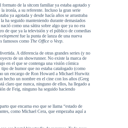
El formato de la sitcom familiar ya estaba agotado y
a ironía, a su referente. Incluso la gran serie
staba ya agotada y desde hacía años se arrastraba
ue la ha seguido manteniendo durante demasiados
 nació como una sátira sobre algo que ya no era
stro de que ya la televisión y el público de comedias
velopment
fue la punta de lanza de una nueva
más famosos como
The Office
o
Veep
.
ivertida. A diferencia de otras grandes series (y no
royecto de un showrunner. No existe la marca de
ajo en el que se contenga una visión cómica
un tipo de humor que no estaba catalogado (como
o un encargo de Ron Howard a Michael Hurwitz
an hecho un nombre en el cine con los años (Greg
tá claro que nunca, ninguno de ellos, ha llegado a
ción de Feig, ninguno ha seguido haciendo
reparto que encarna eso que se llama “estado de
utantes, como Michael Cera, que empezaba aquí a