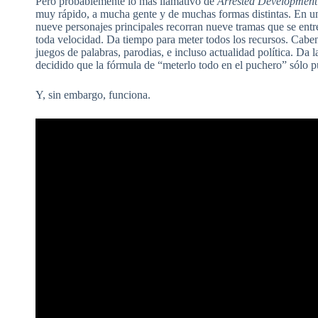
Pero probablemente lo más llamativo de
Arrested Development
muy rápido, a mucha gente y de muchas formas distintas. En un
nueve personajes principales recorran nueve tramas que se entre
toda velocidad. Da tiempo para meter todos los recursos. Caben
juegos de palabras, parodias, e incluso actualidad política. Da 
decidido que la fórmula de “meterlo todo en el puchero” sólo p
Y, sin embargo, funciona.