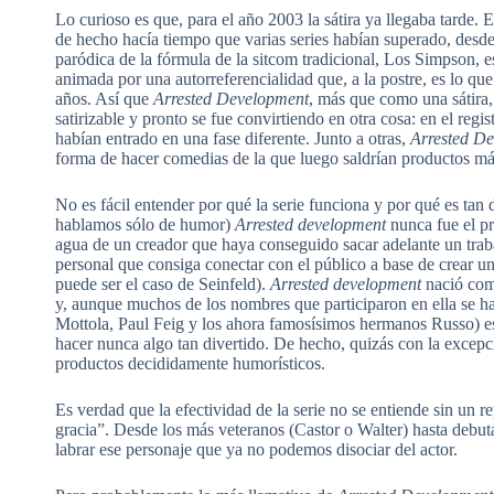
Lo curioso es que, para el año 2003 la sátira ya llegaba tarde. 
de hecho hacía tiempo que varias series habían superado, desde l
paródica de la fórmula de la sitcom tradicional, Los Simpson, e
animada por una autorreferencialidad que, a la postre, es lo q
años. Así que
Arrested Development
, más que como una sátira,
satirizable y pronto se fue convirtiendo en otra cosa: en el regi
habían entrado en una fase diferente. Junto a otras,
Arrested De
forma de hacer comedias de la que luego saldrían productos 
No es fácil entender por qué la serie funciona y por qué es tan d
hablamos sólo de humor)
Arrested development
nunca fue el p
agua de un creador que haya conseguido sacar adelante un trab
personal que consiga conectar con el público a base de crear 
puede ser el caso de Seinfeld).
Arrested development
nació com
y, aunque muchos de los nombres que participaron en ella se h
Mottola, Paul Feig y los ahora famosísimos hermanos Russo) es
hacer nunca algo tan divertido. De hecho, quizás con la excep
productos decididamente humorísticos.
Es verdad que la efectividad de la serie no se entiende sin un 
gracia”. Desde los más veteranos (Castor o Walter) hasta deb
labrar ese personaje que ya no podemos disociar del actor.