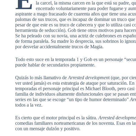
la carcel, la misma carcen en la que está su padre, 
encerrado voluntariamente para poder fugarse y au
aspirante a mago fracasado de cuarenta años que tiene una acu
palomas de sus trucos, que es incapaz de dominar un truco que 
pesar de que este es su truco de cabecera y que lo utiliza casi
herramienta de seducción). Gob tiene otros motivos para hacerse
Se ha peleado con su novia, una actriz de culebrones en españ
de forma paralela. Su madre lo desprecia, sus sobrinos lo igno
por desvelar accidentalmente trucos de Magia.
Todo esto suce en la temporada 1 y Gob es un personaje “se
puede hablar de secundarios propiamente.
Quizás lo más llamativo de
Arrested developmen
t (que, por ci
ver usted jamás) es esta estrategia de ataque por saturación. En 
temporadas el personaje principal es Michael Blooth, pero casi
familia de individuos altamente disfuncionales que se pasan entr
series en las que se escoge “un tipo de humor determinado”
Ar
todos a la vez.
Es cierto que el motor principal es la sátira.
Arrested developme
comedias familiares norteamericanas de los noventa. Esas en la
con un mensaje dulzón y positivo.