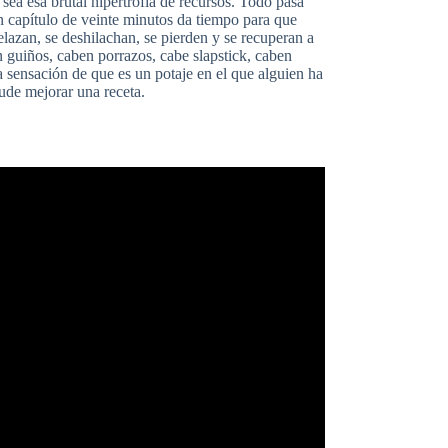
sea esa brutal hipertrofia de recursos. Todo pasa
 capítulo de veinte minutos da tiempo para que
lazan, se deshilachan, se pierden y se recuperan a
 guiños, caben porrazos, cabe slapstick, caben
la sensación de que es un potaje en el que alguien ha
ude mejorar una receta.