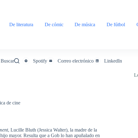
De literatura
De cómic
De música
De fútbol
Buscar
Spotify
Correo electrónico
LinkedIn
L
ica de cine
ment
, Lucille Bluth (Jessica Walter), la madre de la
su hijo mayor. Resulta que a Gob lo han apuñalado en