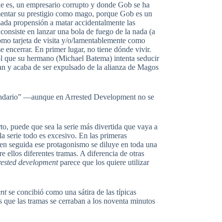
que es, un empresario corrupto y donde Gob se ha
mentar su prestigio como mago, porque Gob es un
sada propensión a matar accidentalmente las
consiste en lanzar una bola de fuego de la nada (a
 como tarjeta de visita y/o/lamentablemente como
 encerrar. En primer lugar, no tiene dónde vivir.
ol que su hermano (Michael Batema) intenta seducir
ran y acaba de ser expulsado de la alianza de Magos
cundario” —aunque en Arrested Development no se
erto, puede que sea la serie más divertida que vaya a
la serie todo es excesivo. En las primeras
 en seguida ese protagonismo se diluye en toda una
e ellos diferentes tramas. A diferencia de otras
rested development
parece que los quiere utilizar
nt
se concibió como una sátira de las típicas
s que las tramas se cerraban a los noventa minutos