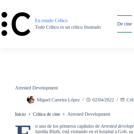
Saltar
al
contenido
En estado Crítico
De cine
Todo Crítico es un crítico frustrado
Arrested Development
Miguel Carreira López
02/04/2022
Crít
Inicio
Crítica de cine
Arrested Development
E
n uno de los primeros capítulos de
Arrested develop
familia Bluth, está visitando en el hospital a Gob, 