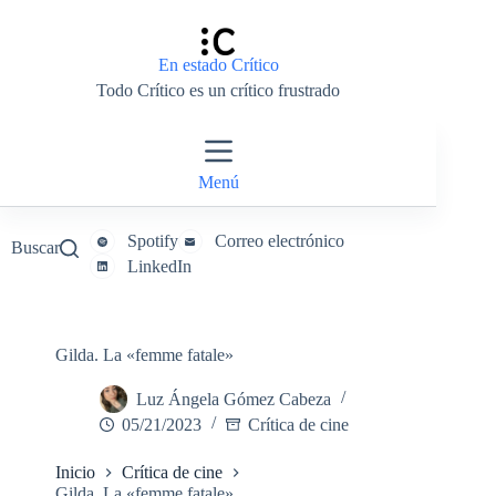
Saltar
al
contenido
En estado Crítico
Todo Crítico es un crítico frustrado
Menú
Spotify
Correo electrónico
Buscar
LinkedIn
Gilda. La «femme fatale»
Luz Ángela Gómez Cabeza
05/21/2023
Crítica de cine
Inicio
Crítica de cine
Gilda. La «femme fatale»