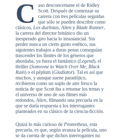
C
aso desconcertante el de Ridley
Scott. Después de comenzar su
carrera con tres películas seguidas
que sólo se pueden describir como
clásicos,
Los duelistas
,
Alien
y
Blade Runner
,
la carrera del director británico dio un
inesperado giro hacia lo insustancial. Sin
perder nunca un cierto gusto estético, sus
siguientes trabajos a duras penas conseguían
trascender los límites de los géneros que
abordaba, ya fuera el fantástico (
Legend
), el
thriller (
Someone to Watch Over Me
,
Black
Rain
) o el péplum (
Gladiator
). Tal es así que
muchos, y aunque suene paradójico,
recibieron como un soplo de aire fresco la
noticia de que Scott iba a retomar los temas y
el universo de uno de sus filmes más
redondos,
Alien
, filmando una precuela en la
que se daría respuesta a los interrogantes
planteados en su clásico de la ciencia-ficción.
Quizá lo más curioso de
Prometheus
, esta
precuela, es que, según avanza la película, uno
se da cuenta de que dichos interrogantes no