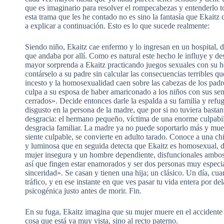
que es imaginario para resolver el rompecabezas y entenderlo t
esta trama que les he contado no es sino la fantasía que Ekaitz
a explicar a continuación. Esto es lo que sucede realmente:
Siendo niño, Ekaitz cae enfermo y lo ingresan en un hospital, 
que andaba por allí. Como es natural este hecho le influye y 
mayor sorprenda a Ekaitz practicando juegos sexuales con su h
contárselo a su padre sin calcular las consecuencias terribles qu
incesto y la homosexualidad caen sobre las cabezas de los pad
culpa a su esposa de haber amariconado a los niños con sus sens
cerrados». Decide entonces darle la espalda a su familia y refug
disgusto en la persona de la madre, que por si no tuviera basta
desgracia: el hermano pequeño, víctima de una enorme culpabili
desgracia familiar. La madre ya no puede soportarlo más y mue
siente culpable, se convierte en adulto tarado. Conoce a una c
y luminosa que en seguida detecta que Ekaitz es homosexual, d
mujer insegura y un hombre dependiente, disfuncionales ambos, 
así que fingen estar enamorados y ser dos personas muy especi
sinceridad». Se casan y tienen una hija; un clásico. Un día, cua
tráfico, y en ese instante en que ves pasar tu vida entera por de
psicogénica justo antes de morir. Fin.
En su fuga, Ekaitz imagina que su mujer muere en el accidente y
cosa que está ya muy vista, sino al recto paterno.