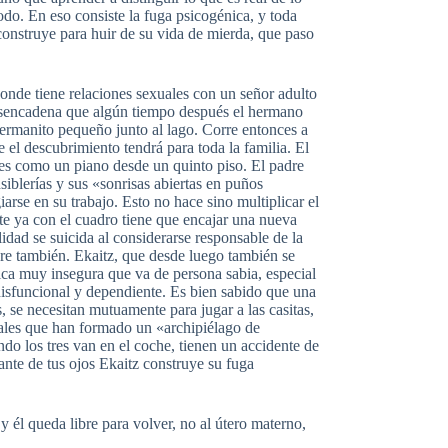
odo. En eso consiste la fuga psicogénica, y toda
 construye para huir de su vida de mierda, que paso
donde tiene relaciones sexuales con un señor adulto
desencadena que algún tiempo después el hermano
ermanito pequeño junto al lago. Corre entonces a
e el descubrimiento tendrá para toda la familia. El
res como un piano desde un quinto piso. El padre
iblerías y sus «sonrisas abiertas en puños
iarse en su trabajo. Esto no hace sino multiplicar el
nte ya con el cuadro tiene que encajar una nueva
dad se suicida al considerarse responsable de la
re también. Ekaitz, que desde luego también se
hica muy insegura que va de persona sabia, especial
isfuncional y dependiente. Es bien sabido que una
se necesitan mutuamente para jugar a las casitas,
ales que han formado un «archipiélago de
ndo los tres van en el coche, tienen un accidente de
lante de tus ojos Ekaitz construye su fuga
 él queda libre para volver, no al útero materno,