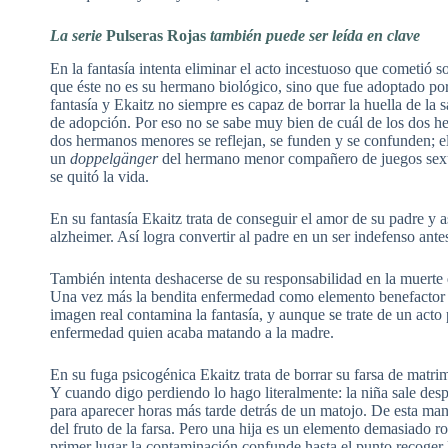
La serie
Pulseras Rojas
también puede ser leída en clave
En la fantasía intenta eliminar el acto incestuoso que cometió
que éste no es su hermano biológico, sino que fue adoptado por
fantasía y Ekaitz no siempre es capaz de borrar la huella de la
de adopción. Por eso no se sabe muy bien de cuál de los dos her
dos hermanos menores se reflejan, se funden y se confunden; 
un
doppelgänger
del hermano menor compañero de juegos sexua
se quitó la vida.
En su fantasía Ekaitz trata de conseguir el amor de su padre y 
alzheimer. Así logra convertir al padre en un ser indefenso antes
También intenta deshacerse de su responsabilidad en la muerte
Una vez más la bendita enfermedad como elemento benefactor y
imagen real contamina la fantasía, y aunque se trate de un acto 
enfermedad quien acaba matando a la madre.
En su fuga psicogénica Ekaitz trata de borrar su farsa de matrim
Y cuando digo perdiendo lo hago literalmente: la niña sale de
para aparecer horas más tarde detrás de un matojo. De esta man
del fruto de la farsa. Pero una hija es un elemento demasiado r
primer lugar la contaminación confunde hasta el punto recoger