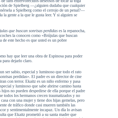
 de fans enfervorecidos deseosos de tocar la toga
emoción de Spielberg —¿alguien dudaba que cualquier
ponérsela a Spielberg como el cerrojo de un penal?—
 la gente a la que le gusta leer. Y si alguien se
julas que buscan sonrisas perdidas
es la repanocha,
orocoches la conocen como «Brújulas que buscan
ca de este hecho es que usted es un pobre
cómo hay que leer una obra de Espinosa para poder
 para dejarlo claro.
n ser sabio, especial y luminoso que todo el rato
onrisas perdidas». El padre es un director de cine
iran con terror. Ekaitz es un niño enfermo y pasa
special y luminoso que sabe abrirse camino hasta
 hijos no pueden despedirse de ella porque el padre
que todos los hermanos crecen traumatizados y no
e casa con una mujer y tiene dos hijas gemelas, pero
dente de tráfico donde casi mueren también las
encor y sentimentalmente incapaz. Un día lo avisan
sulta que Ekaitz prometió a su santa madre que