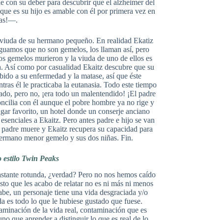
e con su deber para descubrir que el alzheimer del
ue es su hijo es amable con él por primera vez en
ias!—.
 viuda de su hermano pequeño. En realidad Ekatiz
guamos que no son gemelos, los llaman así, pero
los gemelos murieron y la viuda de uno de ellos es
la. Así como por casualidad Ekaitz descubre que su
bido a su enfermedad y la matase, así que éste
ntras él le practicaba la eutanasia. Todo este tiempo
do, pero no, ¡era todo un malentendido! ¡El padre
oncilia con él aunque el pobre hombre ya no rige y
lugar favorito, un hotel donde un conserje anciano
senciales a Ekaitz. Pero antes padre e hijo se van
El padre muere y Ekaitz recupera su capacidad para
 hermano menor gemelo y sus dos niñas. Fin.
 estilo Twin Peaks
 bastante rotunda, ¿verdad? Pero no nos hemos caído
to que les acabo de relatar no es ni más ni menos
be, un personaje tiene una vida desgraciada y/o
a es todo lo que le hubiese gustado que fuese.
ntaminación de la vida real, contaminación que es
no que aprender a distinguir lo que es real de lo