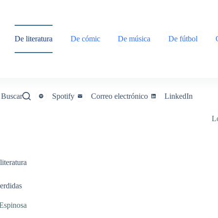
De literatura
De cómic
De música
De fútbol
Buscar
Spotify
Correo electrónico
LinkedIn
L
literatura
erdidas
 Espinosa