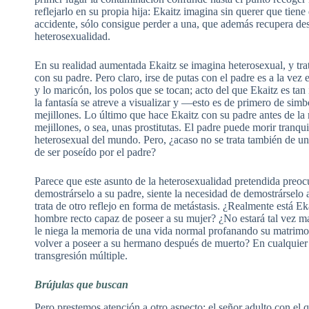
reflejarlo en su propia hija: Ekaitz imagina sin querer que tiene 
accidente, sólo consigue perder a una, que además recupera de
heterosexualidad.
En su realidad aumentada Ekaitz se imagina heterosexual, y tra
con su padre. Pero claro, irse de putas con el padre es a la ve
y lo maricón, los polos que se tocan; acto del que Ekaitz es tan 
la fantasía se atreve a visualizar y —esto es de primero de sim
mejillones. Lo último que hace Ekaitz con su padre antes de la 
mejillones, o sea, unas prostitutas. El padre puede morir tranqu
heterosexual del mundo. Pero, ¿acaso no se trata también de un
de ser poseído por el padre?
Parece que este asunto de la heterosexualidad pretendida preo
demostrárselo a su padre, siente la necesidad de demostrárselo
trata de otro reflejo en forma de metástasis. ¿Realmente está 
hombre recto capaz de poseer a su mujer? ¿No estará tal vez 
le niega la memoria de una vida normal profanando su matrimoni
volver a poseer a su hermano después de muerto? En cualquier
transgresión múltiple.
Brújulas que buscan
Pero prestemos atención a otro aspecto: el señor adulto con el q