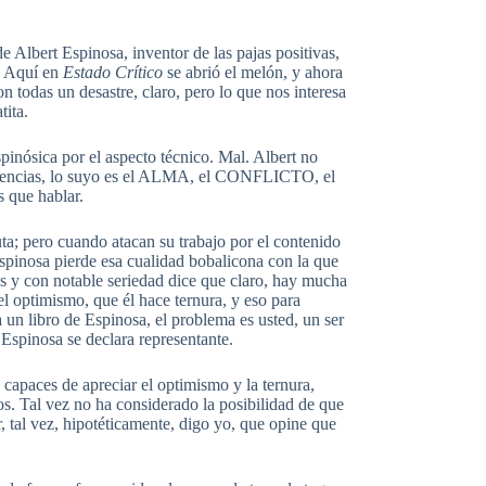
de Albert Espinosa, inventor de las pajas positivas,
a. Aquí en
Estado Crítico
se abrió el melón, y ahora
on todas un desastre, claro, pero lo que nos interesa
tita.
pinósica por el aspecto técnico. Mal. Albert no
udencias, lo suyo es el ALMA, el CONFLICTO, el
 que hablar.
uta; pero cuando atacan su trabajo por el contenido
Espinosa pierde esa cualidad bobalicona con la que
es y con notable seriedad dice que claro, hay mucha
el optimismo, que él hace ternura, y eso para
a un libro de Espinosa, el problema es usted, un ser
 Espinosa se declara representante.
 capaces de apreciar el optimismo y la ternura,
os. Tal vez no ha considerado la posibilidad de que
r, tal vez, hipotéticamente, digo yo, que opine que