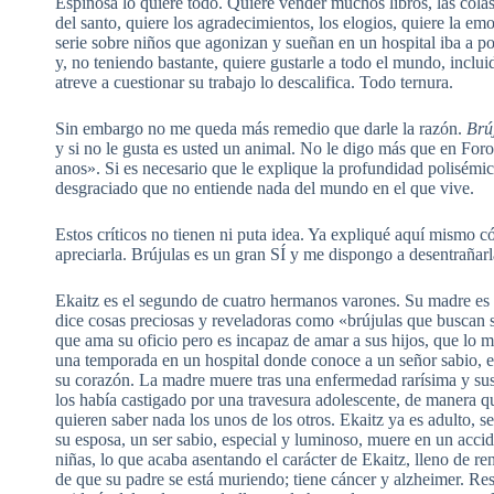
Espinosa lo quiere todo. Quiere vender muchos libros, las colas
del santo, quiere los agradecimientos, los elogios, quiere la 
serie sobre niños que agonizan y sueñan en un hospital iba a 
y, no teniendo bastante, quiere gustarle a todo el mundo, incluida
atreve a cuestionar su trabajo lo descalifica. Todo ternura.
Sin embargo no me queda más remedio que darle la razón.
Brú
y si no le gusta es usted un animal. No le digo más que en F
anos». Si es necesario que le explique la profundidad polisémi
desgraciado que no entiende nada del mundo en el que vive.
Estos críticos no tienen ni puta idea. Ya expliqué aquí mismo 
apreciarla. Brújulas es un gran SÍ y me dispongo a desentrañarla
Ekaitz es el segundo de cuatro hermanos varones. Su madre es u
dice cosas preciosas y reveladoras como «brújulas que buscan s
que ama su oficio pero es incapaz de amar a sus hijos, que lo m
una temporada en un hospital donde conoce a un señor sabio, e
su corazón. La madre muere tras una enfermedad rarísima y sus
los había castigado por una travesura adolescente, de manera 
quieren saber nada los unos de los otros. Ekaitz ya es adulto, s
su esposa, un ser sabio, especial y luminoso, muere en un acci
niñas, lo que acaba asentando el carácter de Ekaitz, lleno de r
de que su padre se está muriendo; tiene cáncer y alzheimer. Re