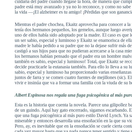
cuidaría del padre cuando llegase la hora, de manera que cumpl
padre está muy avanzado y ya no lo reconoce, y como no sabe q
la vida —¡El alzheimer es tu amigo! ¡Pérdidas que son gananc
Mientras el padre chochea, Ekaitz aprovecha para conocer a la
tenía dos hermanos pequeños, los gemelos, aunque luego averi
uno de ellos había sido adoptado por la madre. El caso es que 
un ser sabio, especial y luminoso y Ekaitz se enamorisca de el
madre le había pedido a su padre que no la dejase sufrir más de
castigó a sus hijos para que no pudieran acercarse a la casa mie
los hermanos habían pensado que el padre era un hombre malva
también es sabio, especial y luminoso! Total, que Ekaitz se rec
decide practicarle la eutanasia también. Para ello lo lleva a su 
sabio, especial y luminoso ha proporcionado varias enseñanzas e
juntos de farra y se comen cuatro fuentes de mejillones (sic). 
vivir e insinúa que va a formar una familia con la viuda de su
Albert Espinosa nos regala una fuga psicogénica al más puro
Esta es la historia que cuenta la novela. Parece una gilipollez
de un guindo. Aquí hay gato encerrado, sigamos escarbando. Es
que una fuga psicogénica al más puro estilo David Lynch. Ya sa
miserable y entonces desarrolla una ensoñación en la que su vid
Pero, ay, es inevitable que en la ensoñación se cuele cierta co
cada vez mayor hasta que ya nada parece tener sentido y tiene u