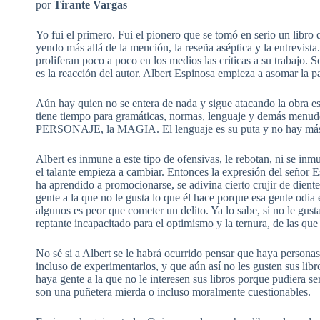
por
Tirante Vargas
Yo fui el primero. Fui el pionero que se tomó en serio un libro 
yendo más allá de la mención, la reseña aséptica y la entrevist
proliferan poco a poco en los medios las críticas a su trabajo. S
es la reacción del autor. Albert Espinosa empieza a asomar la pa
Aún hay quien no se entera de nada y sigue atacando la obra es
tiene tiempo para gramáticas, normas, lenguaje y demás men
PERSONAJE, la MAGIA. El lenguaje es su puta y no hay más
Albert es inmune a este tipo de ofensivas, le rebotan, ni se inm
el talante empieza a cambiar. Entonces la expresión del señor 
ha aprendido a promocionarse, se adivina cierto crujir de dient
gente a la que no le gusta lo que él hace porque esa gente odia 
algunos es peor que cometer un delito. Ya lo sabe, si no le gust
reptante incapacitado para el optimismo y la ternura, de las que
No sé si a Albert se le habrá ocurrido pensar que haya personas
incluso de experimentarlos, y que aún así no les gusten sus libr
haya gente a la que no le interesen sus libros porque pudiera se
son una puñetera mierda o incluso moralmente cuestionables.