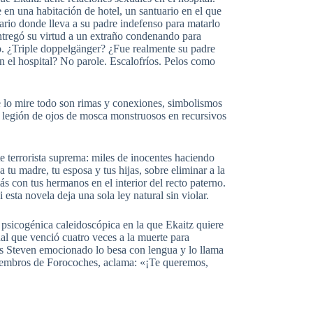
 en una habitación de hotel, un santuario en el que
uario donde lleva a su padre indefenso para matarlo
ntregó su virtud a un extraño condenando para
to. ¿Triple doppelgänger? ¿Fue realmente su padre
 el hospital? No parole. Escalofríos. Pelos como
 lo mire todo son rimas y conexiones, simbolismos
a legión de ojos de mosca monstruosos en recursivos
te terrorista suprema: miles de inocentes haciendo
tu madre, tu esposa y tus hijas, sobre eliminar a la
s con tus hermanos en el interior del recto paterno.
esta novela deja una sola ley natural sin violar.
a psicogénica caleidoscópica en la que Ekaitz quiere
al que venció cuatro veces a la muerte para
s Steven emocionado lo besa con lengua y lo llama
miembros de Forocoches, aclama: «¡Te queremos,