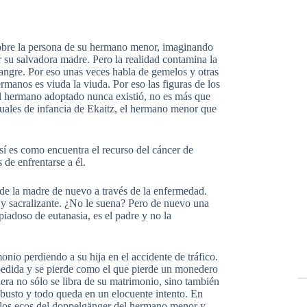
 sobre la persona de su hermano menor, imaginando
 su salvadora madre. Pero la realidad contamina la
 sangre. Por eso unas veces habla de gemelos y otras
manos es viuda la viuda. Por eso las figuras de los
el hermano adoptado nunca existió, no es más que
les de infancia de Ekaitz, el hermano menor que
así es como encuentra el recurso del cáncer de
 de enfrentarse a él.
 de la madre de nuevo a través de la enfermedad.
 sacralizante. ¿No le suena? Pero de nuevo una
piadoso de eutanasia, es el padre y no la
onio perdiendo a su hija en el accidente de tráfico.
spedida y se pierde como el que pierde un monedero
era no sólo se libra de su matrimonio, sino también
obusto y todo queda en un elocuente intento. En
 los ecos del doppelgänger del hermano menor y