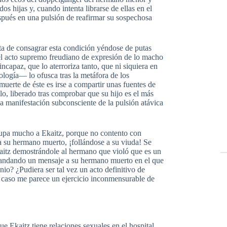
dos hijas y, cuando intenta librarse de ellas en el
spués en una pulsión de reafirmar su sospechosa
ta de consagrar esta condición yéndose de putas
z el acto supremo freudiano de expresión de lo macho
incapaz, que lo aterroriza tanto, que ni siquiera en
bología— lo ofusca tras la metáfora de los
muerte de éste es irse a compartir unas fuentes de
ilo, liberado tras comprobar que su hijo es el más
a manifestación subconsciente de la pulsión atávica
cupa mucho a Ekaitz, porque no contento con
 a su hermano muerto, ¡follándose a su viuda! Se
Ekaitz demostrándole al hermano que violó que es un
mandando un mensaje a su hermano muerto en el que
o? ¿Pudiera ser tal vez un acto definitivo de
 caso me parece un ejercicio inconmensurable de
ue Ekaitz tiene relaciones sexuales en el hospital.