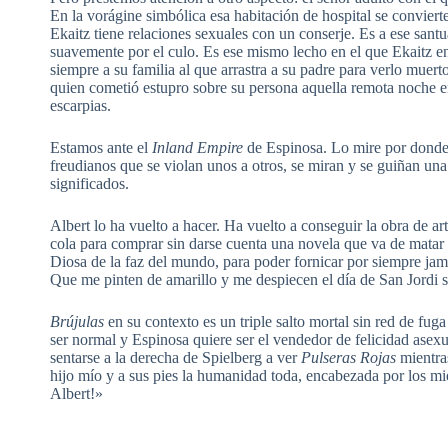
En la vorágine simbólica esa habitación de hospital se convierte
Ekaitz tiene relaciones sexuales con un conserje. Es a ese sant
suavemente por el culo. Es ese mismo lecho en el que Ekaitz e
siempre a su familia al que arrastra a su padre para verlo muer
quien cometió estupro sobre su persona aquella remota noche en
escarpias.
Estamos ante el
Inland Empire
de Espinosa. Lo mire por donde
freudianos que se violan unos a otros, se miran y se guiñan un
significados.
Albert lo ha vuelto a hacer. Ha vuelto a conseguir la obra de ar
cola para comprar sin darse cuenta una novela que va de matar a 
Diosa de la faz del mundo, para poder fornicar por siempre jamá
Que me pinten de amarillo y me despiecen el día de San Jordi si 
Brújulas
en su contexto es un triple salto mortal sin red de fug
ser normal y Espinosa quiere ser el vendedor de felicidad asexu
sentarse a la derecha de Spielberg a ver
Pulseras Rojas
mientra
hijo mío y a sus pies la humanidad toda, encabezada por los 
Albert!»